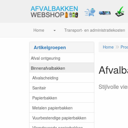
Home
Transport- en administratiekosten
Artikelgroepen
Home
Pro
Afval ontgeuring
Afvalb
Binnenafvalbakken
Afvalscheiding
Stijlvolle v
Sanitair
Papierbakken
Metalen papierbakken
Vuurbestendige papierbakken
Vlamdovende papierbakken