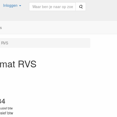
Inloggen
Zoeken
ns
t RVS
O mat RVS
84
lusief btw
usief btw