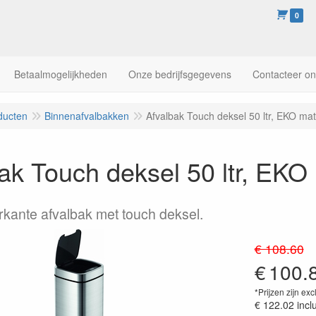
0
Betaalmogelijkheden
Onze bedrijfsgegevens
Contacteer o
ducten
Binnenafvalbakken
Afvalbak Touch deksel 50 ltr, EKO ma
ak Touch deksel 50 ltr, EK
ierkante afvalbak met touch deksel.
€ 108.60
€
100.
*Prijzen zijn exc
€ 122.02
incl