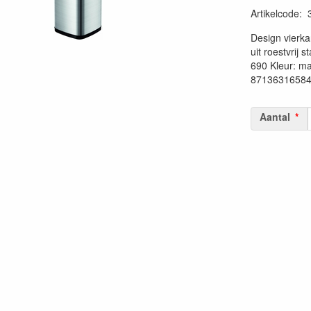
Artikelcode
:
20230515
Design vierka
uit roestvrij 
690 Kleur: ma
871363165840
Aantal