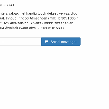
31667741
nte afvalbak met handig touch deksel, vervaardigd
staal. Inhoud (ltr): 50 Afmetingen (mm): b 305 l 305 h
t RVS Afvalzakken: Afvalzak middelzwaar afval:
4 Afvalzak zwaar afval: 8713631015603
Artikel toevoegen