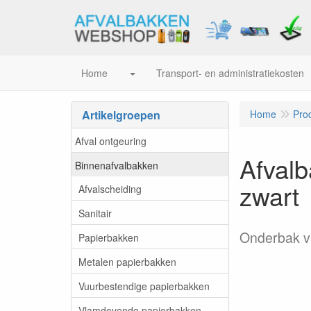
Home
Transport- en administratiekosten
Artikelgroepen
Home
Pro
Afval ontgeuring
Afval
Binnenafvalbakken
zwart
Afvalscheiding
Sanitair
Onderbak va
Papierbakken
Metalen papierbakken
Vuurbestendige papierbakken
Vlamdovende papierbakken