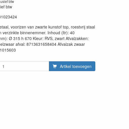
lusief btw
sief btw
31023424
taal, voorizen van zwarte kunstof top, roestvrij staal
 verzinkte binnenemmer. Inhoud (ltr): 40
m): Ø 315 h 670 Kleur: RVS, zwart Afvalzakken:
delzwaar afval: 8713631658404 Afvalzak zwaar
31015603
Artikel toevoegen