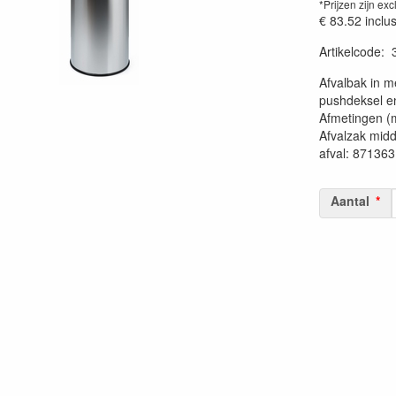
*Prijzen zijn exc
€ 83.52
inclu
Artikelcode
:
20230515
Afvalbak in me
pushdeksel en
Afmetingen (m
Afvalzak mid
afval: 87136
Aantal