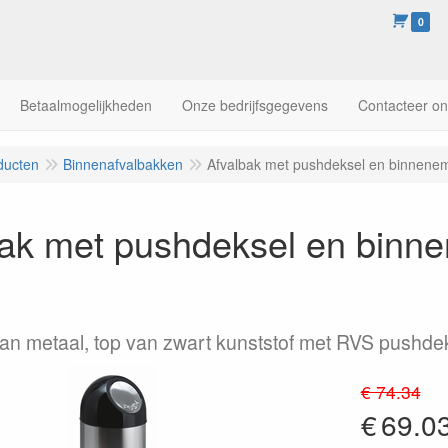
0
Betaalmogelijkheden
Onze bedrijfsgegevens
Contacteer o
ducten
Binnenafvalbakken
Afvalbak met pushdeksel en binnenem
bak met pushdeksel en binn
n metaal, top van zwart kunststof met RVS pushde
€ 74.34
€
69.0