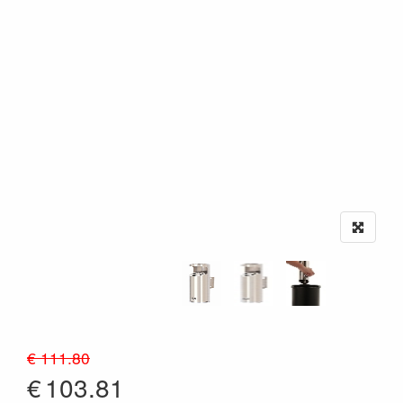
€ 111.80
€
103.81