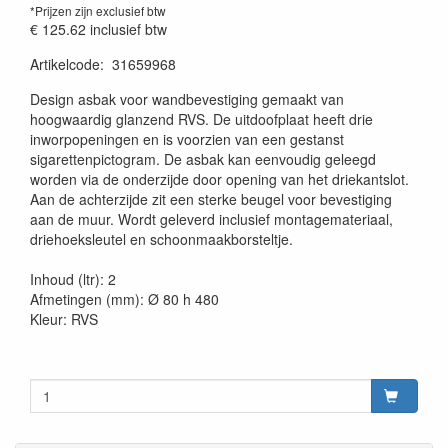
*Prijzen zijn exclusief btw
€ 125.62
inclusief btw
Artikelcode
:
31659968
20230515
Design asbak voor wandbevestiging gemaakt van
hoogwaardig glanzend RVS. De uitdoofplaat heeft drie
inworpopeningen en is voorzien van een gestanst
sigarettenpictogram. De asbak kan eenvoudig geleegd
worden via de onderzijde door opening van het driekantslot.
Aan de achterzijde zit een sterke beugel voor bevestiging
aan de muur. Wordt geleverd inclusief montagemateriaal,
driehoeksleutel en schoonmaakborsteltje.
Inhoud (ltr): 2
Afmetingen (mm): Ø 80 h 480
Kleur: RVS