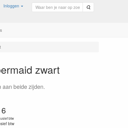
Inloggen
Zoeken
ns
t
bermaid zwart
 aan beide zijden.
16
lusief btw
usief btw