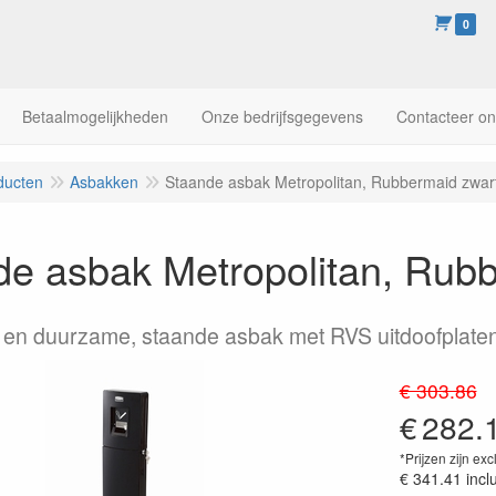
0
Betaalmogelijkheden
Onze bedrijfsgegevens
Contacteer o
ducten
Asbakken
Staande asbak Metropolitan, Rubbermaid zwar
de asbak Metropolitan, Rub
 en duurzame, staande asbak met RVS uitdoofplaten
€ 303.86
€
282.
*Prijzen zijn exc
€ 341.41
incl