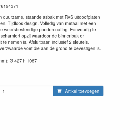
76194371
en duurzame, staande asbak met RVS uitdoofplaten
den. Tijdloos design. Volledig van metaal met een
e weersbestendige poedercoating. Eenvoudig te
 scharniert opzij waardoor de binnenbak er
t te nemen is. Afsluitbaar, inclusief 2 sleutels.
verzwaarde voet die aan de grond te bevestigen is.
mm): Ø 427 h 1087
Artikel toevoegen