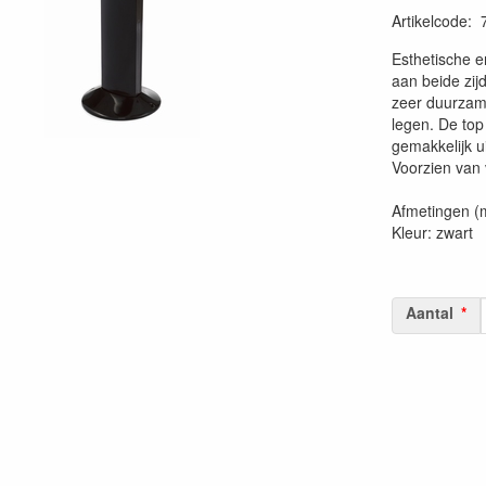
Artikelcode
:
20230515
Esthetische 
aan beide zij
zeer duurzam
legen. De top
gemakkelijk ui
Voorzien van 
Afmetingen (
Kleur: zwart
Aantal