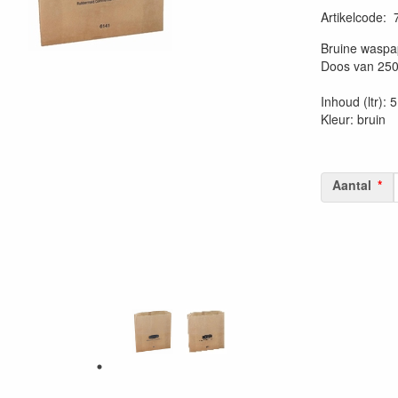
Artikelcode
:
20230515
Bruine waspapi
Doos van 250
Inhoud (ltr): 5
Kleur: bruin
Aantal