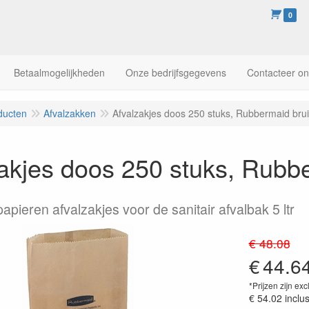
0
Betaalmogelijkheden
Onze bedrijfsgegevens
Contacteer o
ducten
Afvalzakken
Afvalzakjes doos 250 stuks, Rubbermaid bru
akjes doos 250 stuks, Rubb
pieren afvalzakjes voor de sanitair afvalbak 5 ltr
€ 48.08
€
44.6
*Prijzen zijn exc
€ 54.02
inclu