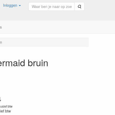
Inloggen
Zoeken
ns
in
ermaid bruin
4
lusief btw
sief btw