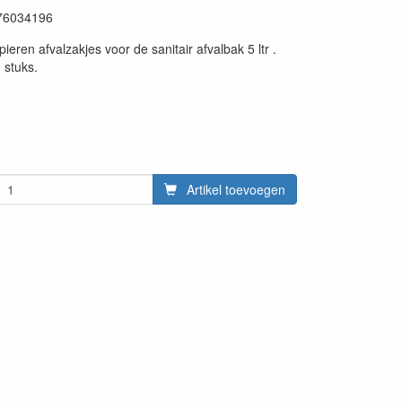
76034196
eren afvalzakjes voor de sanitair afvalbak 5 ltr .
 stuks.
Artikel toevoegen